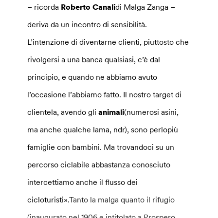
– ricorda
Roberto Canali
di Malga Zanga –
deriva da un incontro di sensibilità.
L’intenzione di diventarne clienti, piuttosto che
rivolgersi a una banca qualsiasi, c’è dal
principio, e quando ne abbiamo avuto
l’occasione l’abbiamo fatto. Il nostro target di
clientela, avendo gli
animali
(numerosi asini,
ma anche qualche lama, ndr), sono perlopiù
famiglie con bambini. Ma trovandoci su un
percorso ciclabile abbastanza conosciuto
intercettiamo anche il flusso dei
cicloturisti».
Tanto la malga quanto il rifugio
(inaugurato nel 1906 e intitolato a Prospero