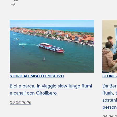
STORIE AD IMPATTO POSITIVO
STORIE
Bici e barca, in viaggio slow lungo fiumi
Da Ber
e canali con Girolibero
Ruah, t
sosteni
09.06.2026
perso
04.06.