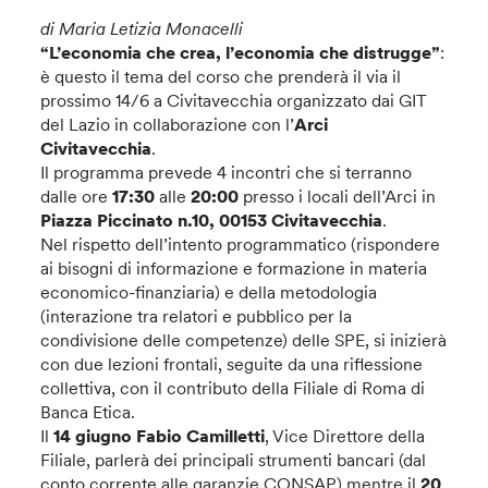
di Maria Letizia Monacelli
“L’economia che crea, l’economia che distrugge”
:
è questo il tema del corso che prenderà il via il
prossimo 14/6 a Civitavecchia organizzato dai GIT
del Lazio in collaborazione con l’
Arci
Civitavecchia
.
Il programma prevede 4 incontri che si terranno
dalle ore
17:30
alle
20:00
presso i locali dell’Arci in
Piazza Piccinato n.10, 00153 Civitavecchia
.
Nel rispetto dell’intento programmatico (rispondere
ai bisogni di informazione e formazione in materia
economico-finanziaria) e della metodologia
(interazione tra relatori e pubblico per la
condivisione delle competenze) delle SPE, si inizierà
con due lezioni frontali, seguite da una riflessione
collettiva, con il contributo della Filiale di Roma di
Banca Etica.
Il
14 giugno
Fabio Camilletti
, Vice Direttore della
Filiale, parlerà dei principali strumenti bancari (dal
conto corrente alle garanzie CONSAP) mentre il
20