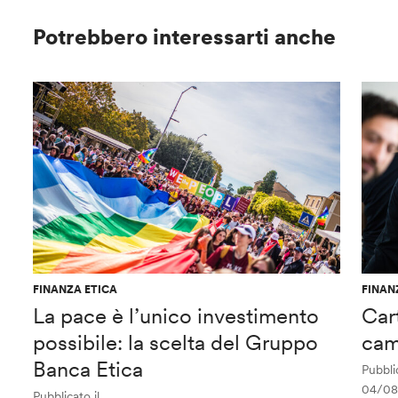
Potrebbero interessarti anche
FINANZA ETICA
FINAN
La pace è l’unico investimento
Car
possibile: la scelta del Gruppo
cam
Banca Etica
Pubblic
04/08
Pubblicato il