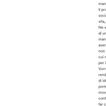
mana
Il p
soci
vita
Ne v
di u
mand
aver
non 
cui 
per
Vorr
rend
di i
port
move
conf
far 