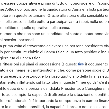
ro essere cooperativa è prima di tutto un condividere un “sogn
uest’ottica colloco anche la candidatura di Anna e la lista part
otore in queste settimane. Grazie alla storia e alla sensibilità d
ti nella crescita della cultura partecipativa tra i soci, nella co p
llo politico e quello operativo della banca.
momento che non sono un candidato mi sento di poter condivid
ni pensieri personali.
la prima volta ci troveremo ad avere una persona presidente che 
io per costituire l’inizio di Banca Etica, è un fatto positivo e ind
iore età di Banca Etica.
e riflessioni sui piani di successione (a questo
link
il documento a
ato a delineare le caratteristiche che, come persone socie di
è un esercizio retorico, è lo sforzo quotidiano della finanza etica
ntamente, riflettendo sul fatto che in queste “linee guida” c’è il 
rofilo etico di una persona candidata Presidente, o Consigliera,
arte ad esempio la capacità di affrontare le situazioni di confli
ilo professionale è sì importante la competenza in campo finanz
ire le dinamiche consiliari, la capacità di creare consenso ascol