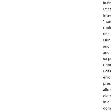
la f
Etic
Inte
“non
ruol
una 
Dunq
anch
anch
se p
rico
Poss
erro
pres
alle
elem
In q
come