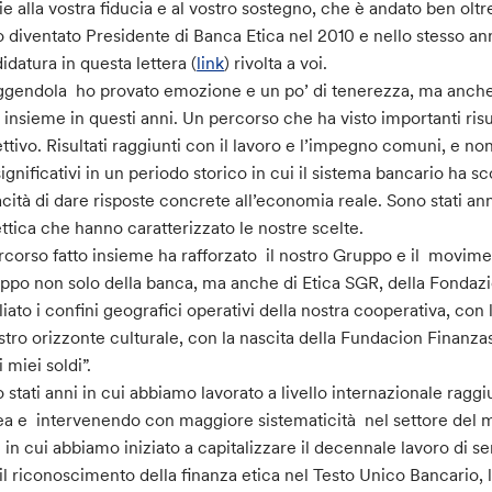
ie alla vostra fiducia e al vostro sostegno, che è andato ben oltr
 diventato Presidente di Banca Etica nel 2010 e nello stesso an
idatura in questa lettera (
link
) rivolta a voi.
ggendola ho provato emozione e un po’ di tenerezza, ma anche
o insieme in questi anni. Un percorso che ha visto importanti risu
ettivo. Risultati raggiunti con il lavoro e l’impegno comuni, e no
significativi in un periodo storico in cui il sistema bancario ha s
cità di dare risposte concrete all’economia reale. Sono stati ann
ettica che hanno caratterizzato le nostre scelte.
ercorso fatto insieme ha rafforzato il nostro Gruppo e il movimen
uppo non solo della banca, ma anche di Etica SGR, della Fondazio
iato i confini geografici operativi della nostra cooperativa, con 
ostro orizzonte culturale, con la nascita della Fundacion Finanza
i miei soldi”.
 stati anni in cui abbiamo lavorato a livello internazionale ragg
a e intervenendo con maggiore sistematicità nel settore del m
 in cui abbiamo iniziato a capitalizzare il decennale lavoro di sen
il riconoscimento della finanza etica nel Testo Unico Bancario, l’