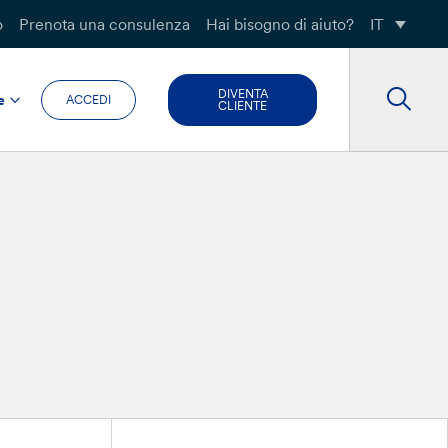
o
Prenota una consulenza
Hai bisogno di aiuto?
IT
DIVENTA
e
ACCEDI
CLIENTE