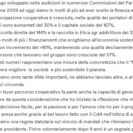
ogo sviluppato nelle audizioni in numerose Commissioni del Par
ine 2009 ad oggi siamo in molti di più ad aver scelto la finanza 
ecipazione cooperativa è cresciuta, nella qualità dei portatori d
ci sono aumentati del 30% e il capitale sociale del 167%,
accolta diretta del 144% e la raccolta in Etica sgr addirittura del 
 molti di più i finanziamenti che eroghiamo all’economia sostenibi
un incremento del +161%, mantenendo una qualità decisamente s
ersone che lavorano nel gruppo sono cresciute del 57%.
ti numeri rappresentano una misura della concretezza che il “f
ere migliore la società e più sostenibile il pianeta.
amo vinto tante sfide importanti, ne abbiamo lanciato altre, e a
ci circonda.
n buon percorso cooperativo fa parte anche la capacità di gene
ire da questa considerazione che ho iniziato la riflessione che 
decisione facile, per la passione e per l’amore che ho per il pr
a presa anche grazie al bel lavoro fatto con il CdA nell’ottica di 
amo una regola statutaria sul vincolo di mandati che riteniamo t
 presidente. Finire volontariamente dopo 9 anni è un segnale p