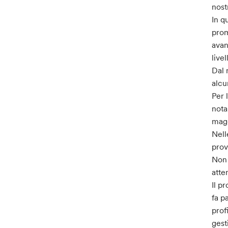
nost
In q
prom
avan
live
Dal 
alcu
Per 
nota
magg
Nell
prov
Non 
atte
Il p
fa p
prof
gest