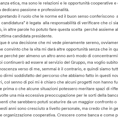
inanza etica, ma sono le relazioni e le opportunità cooperative 
a dedicano passione e professionalità.
rpretando il ruolo che le norme ed il buon senso conferiscono 
 candidatura” è legata alla responsabilità di verificare che ci si
o, in altre parole ho potuto fare questa scelta perché assieme
ottima candidata presidente.
ue è una decisione che mi vede pienamente sereno, ovviamente
e convinto che la vita mi darà altre opportunità senza che i
e perché per almeno un altro anno avrò modo di concentrarmi n
oi continuerò ad essere al servizio del Gruppo, ma voglio subito
noscenza verso di me, semmai è il contrario, e quindi siamo tutti 
o dirmi soddisfatto del percorso che abbiamo fatto in questi n
ri, col senno di poi mi è chiaro che alcuni progetti non hanno 
e prima o che alcune situazioni potessero meritare spazi di rifle
 volte una mia eccessiva preoccupazione per le sorti della banc
enti che sarebbero potuti scaturire da un maggior confronto o da
uesti anni sono cresciuto a livello personale, ma credo che in g
 organizzazione cooperativa. Crescere come banca e come per