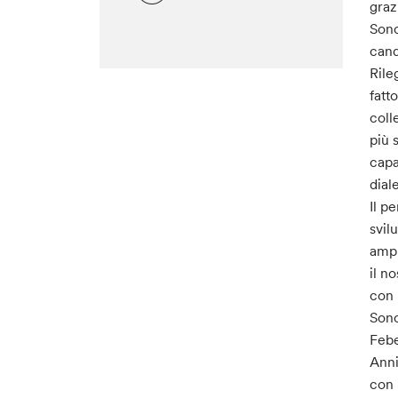
graz
Sono
cand
Rile
fatt
coll
più 
capa
dial
Il p
svil
ampl
il n
con 
Sono
Febe
Anni
con 