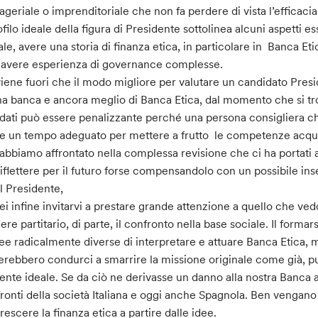
geriale o imprenditoriale che non fa perdere di vista l’efficacia
rofilo ideale della figura di Presidente sottolinea alcuni aspetti 
ale, avere una storia di finanza etica, in particolare in Banca Eti
, avere esperienza di governance complesse.
iene fuori che il modo migliore per valutare un candidato Pres
na banca e ancora meglio di Banca Etica, dal momento che si trove
ati può essere penalizzante perché una persona consigliera ch
e un tempo adeguato per mettere a frutto le competenze acquis
abbiamo affrontato nella complessa revisione che ci ha portati 
riflettere per il futuro forse compensandolo con un possibile ins
 il Presidente,
ei infine invitarvi a prestare grande attenzione a quello che ve
ere partitario, di parte, il confronto nella base sociale. Il formar
dee radicalmente diverse di interpretare e attuare Banca Etica, m
erebbero condurci a smarrire la missione originale come già, p
nte ideale. Se da ciò ne derivasse un danno alla nostra Banca
ronti della società Italiana e oggi anche Spagnola. Ben vengano 
crescere la finanza etica a partire dalle idee.