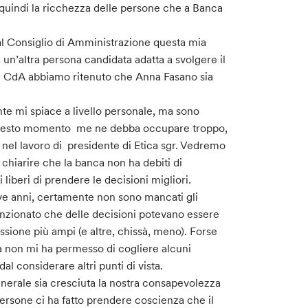
e quindi la ricchezza delle persone che a Banca
al Consiglio di Amministrazione questa mia
a un’altra persona candidata adatta a svolgere il
 al CdA abbiamo ritenuto che Anna Fasano sia
 mi spiace a livello personale, ma sono
n questo momento me ne debba occupare troppo,
el lavoro di presidente di Etica sgr. Vedremo
 chiarire che la banca non ha debiti di
liberi di prendere le decisioni migliori.
ove anni, certamente non sono mancati gli
funzionato che delle decisioni potevano essere
ssione più ampi (e altre, chissà, meno). Forse
a non mi ha permesso di cogliere alcuni
l considerare altri punti di vista.
enerale sia cresciuta la nostra consapevolezza
sone ci ha fatto prendere coscienza che il