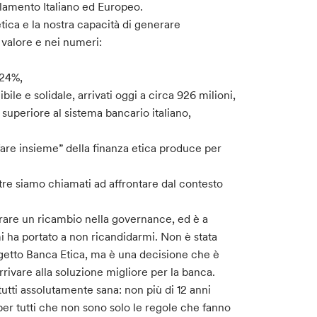
lamento Italiano ed Europeo.
etica e la nostra capacità di generare
i valore e nei numeri:
324%,
le e solidale, arrivati oggi a circa 926 milioni,
uperiore al sistema bancario italiano,
are insieme” della finanza etica produce per
ltre siamo chiamati ad affrontare dal contesto
rare un ricambio nella governance, ed è a
mi ha portato a non ricandidarmi. Non è stata
ogetto Banca Etica, ma è una decisione che è
arrivare alla soluzione migliore per la banca.
utti assolutamente sana: non più di 12 anni
er tutti che non sono solo le regole che fanno