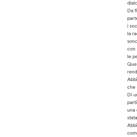
dial
Da f
part
i so
la r
sono
con 
le p
Ques
rend
Abbi
che 
Di u
part
una 
stat
Abbi
come