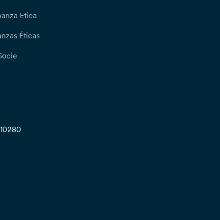
nanza Etica
nzas Éticas
Socie
710280