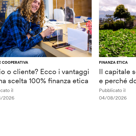
E COOPERATIVA
FINANZA ETICA
o o cliente? Ecco i vantaggi
Il capitale
na scelta 100% finanza etica
e perché do
cato il
Pubblicato il
8/2026
04/08/2026