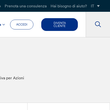
o
Prenota una consulenza
Hai bisogno di aiuto?
IT
DIVENTA
e
ACCEDI
CLIENTE
tiva per Azioni