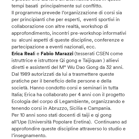
tempi basati principalmente sul conflitto.
Il programma prevede l’organizzazione di corsi sia
per principianti che per esperti, eventi sportivi in
collaborazione con altre realtà, workshop di
approfondimento, incontri pre-workshop informativi
su alcuni aspetti di queste discipline, conferenze e
partecipazione a eventi nazionali, ecc.
Erica Real
i e
Fabio Marazzi
(tesserati CSEN come
istruttrice e istruttore Qi gong e Taijiquan ) allievi
diretti e assistenti del M° Wu Dao Gong da 32 anni.
Dal 1989 autorizzati da lui a trasmettere queste
pratiche per il beneficio delle persone e della
società. Hanno condotto corsi e seminari in tutta
Italia; Erica ha collaborato per 4 anni con il progetto
Ecologia del corpo di Legambiente, organizzando e
tenendo corsi in Abruzzo, Sicilia e Campania.
Per 10 anni sono stati docenti di taiji e qi gong
all’Upe (Università Popolare Eretina). Continuano ad
approfondire queste discipline attraverso lo studio e
l’insegnamento.