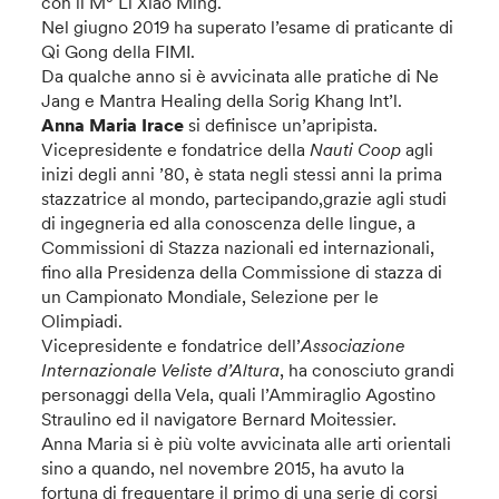
con il M° Li Xiao Ming.
Nel giugno 2019 ha superato l’esame di praticante di
Qi Gong della FIMI.
Da qualche anno si è avvicinata alle pratiche di Ne
Jang e Mantra Healing della Sorig Khang Int’l.
Anna Maria Irace
si definisce un’apripista.
Vicepresidente e fondatrice della
Nauti Coop
agli
inizi degli anni ’80, è stata negli stessi anni la prima
stazzatrice al mondo, partecipando,grazie agli studi
di ingegneria ed alla conoscenza delle lingue, a
Commissioni di Stazza nazionali ed internazionali,
fino alla Presidenza della Commissione di stazza di
un Campionato Mondiale, Selezione per le
Olimpiadi.
Vicepresidente e fondatrice dell’
Associazione
Internazionale Veliste d’Altura
, ha conosciuto grandi
personaggi della Vela, quali l’Ammiraglio Agostino
Straulino ed il navigatore Bernard Moitessier.
Anna Maria si è più volte avvicinata alle arti orientali
sino a quando, nel novembre 2015, ha avuto la
fortuna di frequentare il primo di una serie di corsi