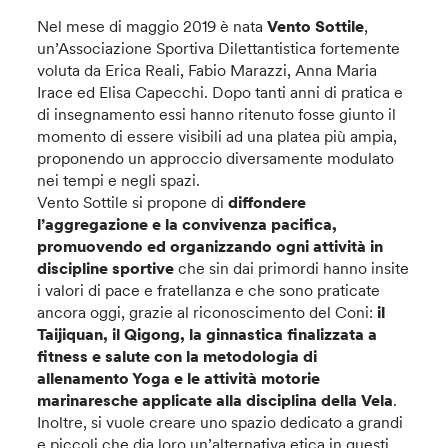
Nel mese di maggio 2019 è nata
Vento Sottile
,
un’Associazione Sportiva Dilettantistica fortemente
voluta da Erica Reali, Fabio Marazzi, Anna Maria
Irace ed Elisa Capecchi. Dopo tanti anni di pratica e
di insegnamento essi hanno ritenuto fosse giunto il
momento di essere visibili ad una platea più ampia,
proponendo un approccio diversamente modulato
nei tempi e negli spazi.
Vento Sottile si propone di
diffondere
l’aggregazione e la convivenza pacifica,
promuovendo ed organizzando ogni attività
in
discipline sportive
che sin dai primordi hanno insite
i valori di pace e fratellanza e che sono praticate
ancora oggi, grazie al riconoscimento del Coni:
il
Taijiquan, il Qigong, la ginnastica finalizzata a
fitness e salute con la metodologia di
allenamento Yoga e le attività motorie
marinaresche applicate alla disciplina della Vela
.
Inoltre, si vuole creare uno spazio dedicato a grandi
e piccoli che dia loro un’alternativa etica in questi