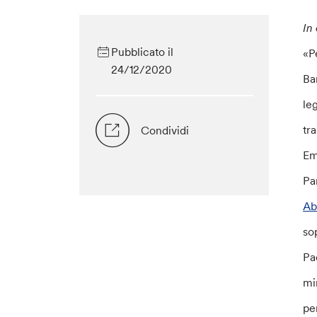
In
Pubblicato il
«P
24/12/2020
Ba
le
tra
Condividi
Em
Pa
Ab
so
Pa
min
pe