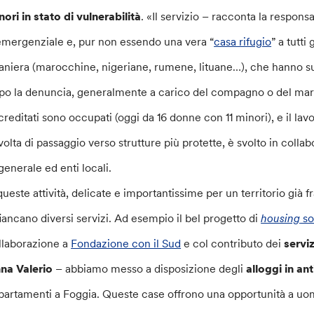
nori in stato di vulnerabilità
. «Il servizio – racconta la respons
emergenziale e, pur non essendo una vera “
casa rifugio
” a tutti
raniera (marocchine, nigeriane, rumene, lituane…), che hanno s
po la denuncia, generalmente a carico del compagno o del marito
reditati sono occupati (oggi da 16 donne con 11 minori), e il lavor
lvolta di passaggio verso strutture più protette, è svolto in colla
generale ed enti locali.
queste attività, delicate e importantissime per un territorio già
fiancano diversi servizi. Ad esempio il bel progetto di
housing
so
llaborazione a
Fondazione con il Sud
e col contributo dei
serviz
na Valerio
– abbiamo messo a disposizione degli
alloggi in an
partamenti a Foggia. Queste case offrono una opportunità a uomin