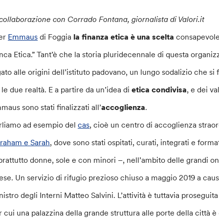
 collaborazione con Corrado Fontana, giornalista di Valori.it
er
Emmaus
di Foggia
la finanza etica è una scelta
consapevole 
nca Etica.” Tant’è che la storia pluridecennale di questa organ
gato alle origini dell’istituto padovano, un lungo sodalizio che s
 le due realtà. E a partire da un’idea di
etica condivisa
, e dei v
maus sono stati finalizzati all’
accoglienza
.
rliamo ad esempio del
cas
, cioè un centro di accoglienza straor
raham e Sarah
, dove sono stati ospitati, curati, integrati e forma
prattutto donne, sole e con minori –, nell’ambito delle grandi o
ese. Un servizio di rifugio prezioso chiuso a maggio 2019 a cau
istro degli Interni Matteo Salvini. L’attività è tuttavia proseguit
r cui una palazzina della grande struttura alle porte della città 