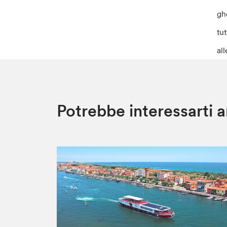
gh
tu
al
Potrebbe interessarti 