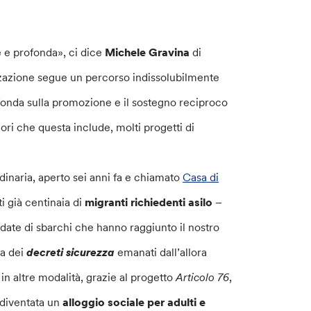
e profonda», ci dice
Michele Gravina
di
izzazione segue un percorso indissolubilmente
i fonda sulla promozione e il sostegno reciproco
alori che questa include, molti progetti di
dinaria, aperto sei anni fa e chiamato
Casa di
ti già centinaia di
migranti richiedenti asilo
–
ndate di sbarchi che hanno raggiunto il nostro
sa dei
decreti sicurezza
emanati dall’allora
a in altre modalità, grazie al progetto
Articolo 76
,
è diventata un
alloggio sociale per adulti e