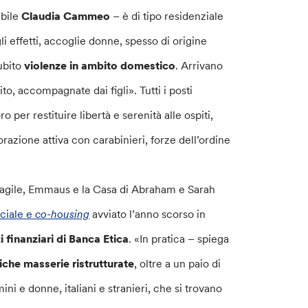
abile
Claudia Cammeo
– è di tipo residenziale
 gli effetti, accoglie donne, spesso di origine
ubito
violenze in ambito domestico
. Arrivano
, accompagnate dai figli». Tutti i posti
o per restituire libertà e serenità alle ospiti,
borazione attiva con carabinieri, forze dell’ordine
 fragile, Emmaus e la Casa di Abraham e Sarah
ciale e
co-housing
avviato l’anno scorso in
i finanziari di Banca Etica
. «In pratica – spiega
tiche masserie ristrutturate
, oltre a un paio di
i e donne, italiani e stranieri, che si trovano