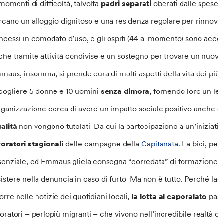
 momenti di difficoltà, talvolta
padri separati
oberati dalle spes
rcano un alloggio dignitoso e una residenza regolare per rinnova
ncessi in comodato d’uso, e gli ospiti (44 al momento) sono acc
che tramite attività condivise e un sostegno per trovare un nuovo
maus, insomma, si prende cura di molti aspetti della vita dei più 
cogliere 5 donne e 10 uomini
senza dimora
, fornendo loro un 
organizzazione cerca di avere un impatto sociale positivo anche o
galità
non vengono tutelati. Da qui la partecipazione a un’iniziat
voratori stagionali
delle campagne della
Capitanata
. La bici, 
senziale, ed Emmaus gliela consegna “corredata” di formazione e
sistere nella denuncia in caso di furto. Ma non è tutto. Perché l
orre nelle notizie dei quotidiani locali,
la lotta al caporalato
pas
voratori – perlopiù migranti – che vivono nell’incredibile realtà