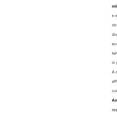
mi
e 
st
do
acc
ta
in 
A 
af
co
An
ap