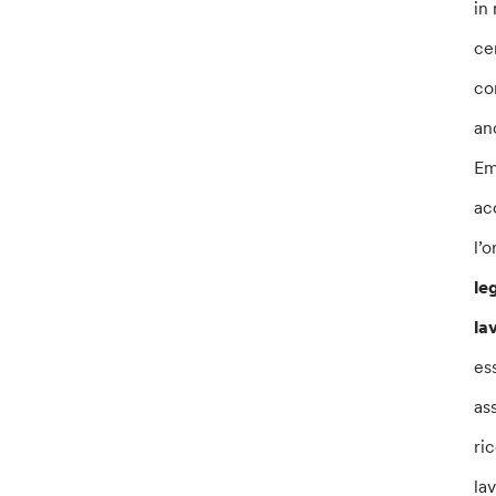
in
ce
co
an
Em
ac
l’
le
la
es
as
ric
la