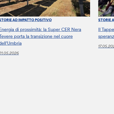
STORIE AD IMPATTO POSITIVO
STORIE 
Energia di prossimità: la Super CER Nera
Il Tappe
Tevere porta la transizione nel cuore
speranz
dell’Umbria
17.05.20
21.05.2026