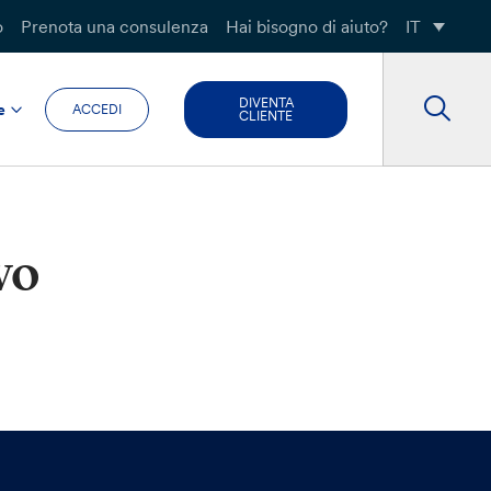
o
Prenota una consulenza
Hai bisogno di aiuto?
IT
DIVENTA
e
ACCEDI
CLIENTE
vo