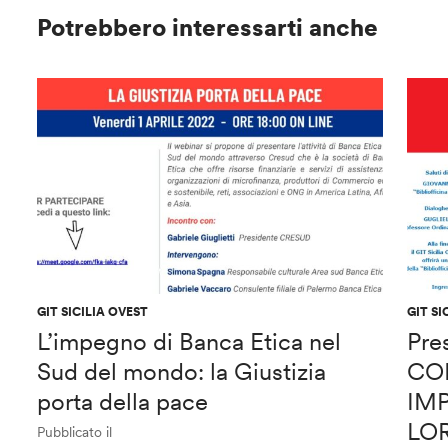
Potrebbero interessarti anche
GIT SICILIA OVEST
GIT SI
L’impegno di Banca Etica nel
Pre
Sud del mondo: la Giustizia
CO
porta della pace
IMP
LO
Pubblicato il