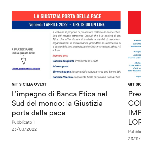
GIT SICILIA OVEST
GIT SI
L’impegno di Banca Etica nel
Pre
Sud del mondo: la Giustizia
CO
porta della pace
IMP
LO
Pubblicato il
23/03/2022
Pubblic
23/11