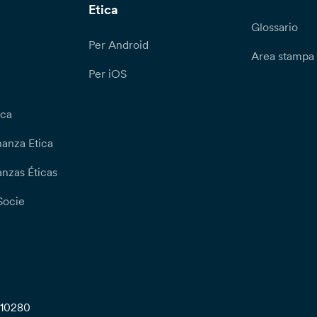
Etica
Glossario
Per Android
Area stampa
Per iOS
ica
nanza Etica
nzas Éticas
Socie
710280