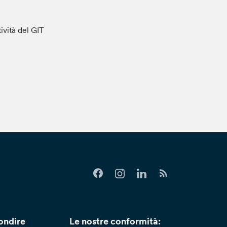
tività del GIT
ondire
Le nostre conformità: