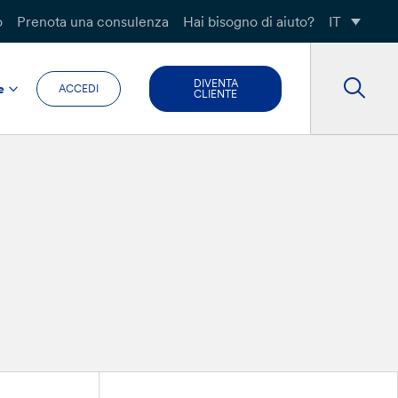
o
Prenota una consulenza
Hai bisogno di aiuto?
IT
DIVENTA
e
ACCEDI
CLIENTE