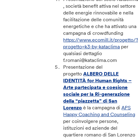
, società benefit attiva nel settore
delle energie rinnovabile e nella
facilitazione delle comunità
energetiche e che ha attivato una
campagna di crowdfunding
https://www.ecomill.it/progetto/
progetto=k3-by-kataclima
per
qualsiasi dettaglio
f.romani@kataclima.com
Presentazione del
progetto
ALBERO DELLE
IDENTITÀ for Human Rights –
Arte partecipata e coesione
sociale per la Ri-generazione
della “piazzetta” di San
Lorenzo
è la campagna di
APS
Happy Coaching and Counseling
per coinvolgere persone,
istituzioni ed aziende del
quartiere romano di San Lorenzo