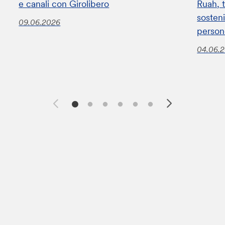
e canali con Girolibero
Ruah, t
sosteni
09.06.2026
perso
04.06.