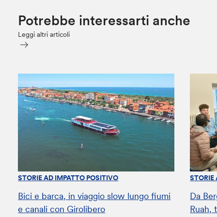
Potrebbe interessarti anche
Leggi altri articoli
STORIE AD IMPATTO POSITIVO
STORIE
Bici e barca, in viaggio slow lungo fiumi
Da Ber
e canali con Girolibero
Ruah, t