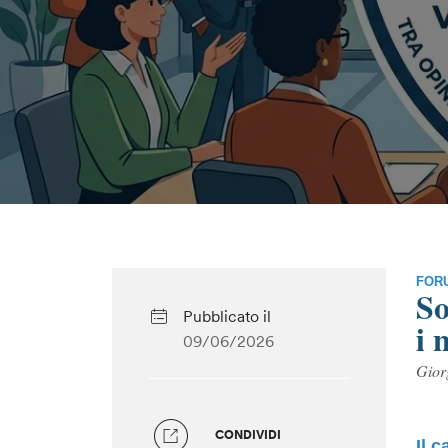
FORU
So
Pubblicato il
i 
09/06/2026
Gior
CONDIVIDI
I
l c