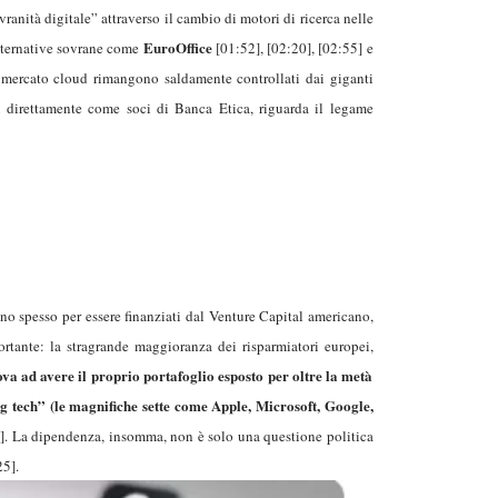
anità digitale” attraverso il cambio di motori di ricerca nelle
EuroOffice
alternative sovrane come
[01:52], [02:20], [02:55] e
el mercato cloud rimangono saldamente controllati dai giganti
ù direttamente come soci di Banca Etica, riguarda il legame
no spesso per essere finanziati dal Venture Capital americano,
rtante: la stragrande maggioranza dei risparmiatori europei,
rova ad avere il proprio portafoglio esposto per oltre la metà
ig tech” (le magnifiche sette come Apple, Microsoft, Google,
]. La dipendenza, insomma, non è solo una questione politica
25].