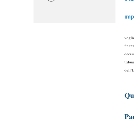
imp
vogli
finan
decis
tribu
dell’E
Qua
Pa