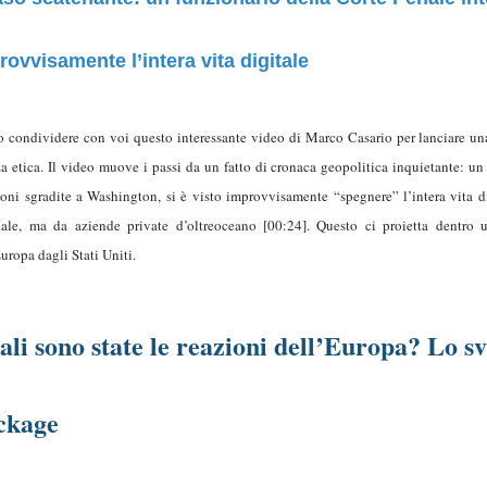
rovvisamente l’intera vita digitale
o condividere con voi questo interessante video di Marco Casario per lanciare una 
za etica. Il video muove i passi da un fatto di cronaca geopolitica inquietante: un
ioni sgradite a Washington, si è visto improvvisamente “spegnere” l’intera vita di
nale, ma da aziende private d’oltreoceano [00:24]. Questo ci proietta dentro
uropa dagli Stati Uniti.
li sono state le reazioni dell’Europa? Lo s
ckage