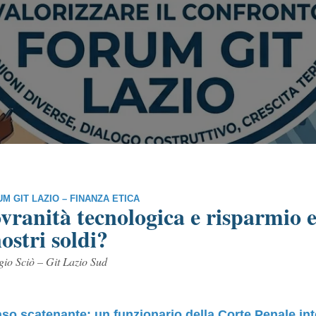
M GIT LAZIO –
FINANZA ETICA
vranità tecnologica e risparmio e
nostri soldi?
gio Sciò – Git Lazio Sud
aso scatenante: un funzionario della Corte Penale in