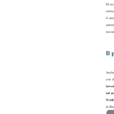
Di re
istitu
il mo
ameri
inscin
Il
Anche
con i
inves
sul m
Nvidi
di Bru