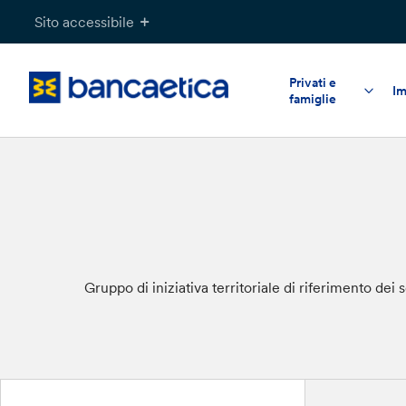
Salta
Sito accessibile
al
contenuto
Privati e
Im
famiglie
Gruppo di iniziativa territoriale di riferimento de