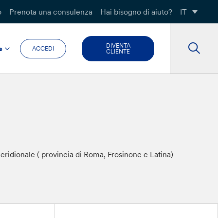
o
Prenota una consulenza
Hai bisogno di aiuto?
IT
DIVENTA
e
ACCEDI
CLIENTE
meridionale ( provincia di Roma, Frosinone e Latina)