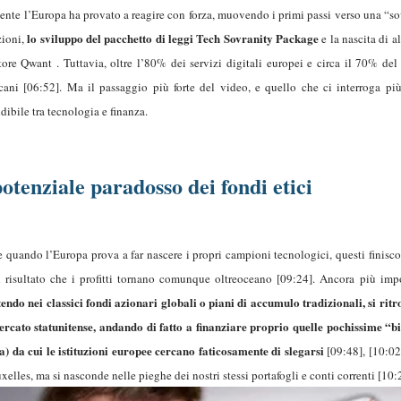
cente l’Europa ha provato a reagire con forza, muovendo i primi passi verso una “sovr
lo sviluppo del pacchetto di leggi Tech Sovranity Package
zioni,
e la nascita di 
tore Qwant . Tuttavia, oltre l’80% dei servizi digitali europei e circa il 70% d
cani [06:52]. Ma il passaggio più forte del video, e quello che ci interroga pi
dibile tra tecnologia e finanza.
potenziale
paradosso
dei fondi etici
 quando l’Europa prova a far nascere i propri campioni tecnologici, questi finisco
l risultato che i profitti tornano comunque oltreoceano [09:24]. Ancora più impo
tendo nei classici fondi azionari globali o piani di accumulo tradizionali, si rit
ercato statunitense, andando di fatto a finanziare proprio quelle pochissime “b
a) da cui le istituzioni europee cercano faticosamente di slegarsi
[09:48], [10:02
xelles, ma si nasconde nelle pieghe dei nostri stessi portafogli e conti correnti [10: