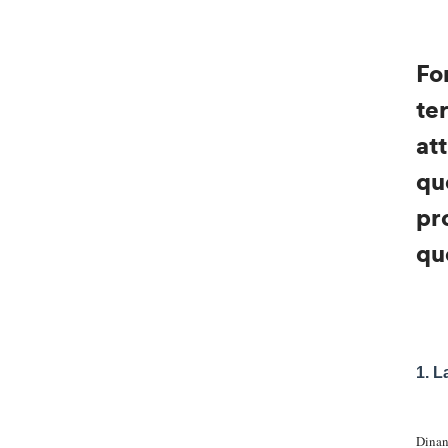
Fo
te
at
qu
pr
qu
1.
L
Dinan