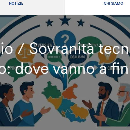
NOTIZIE
CHI SIAMO
io / Sovranità tecn
o: dove vanno a fini