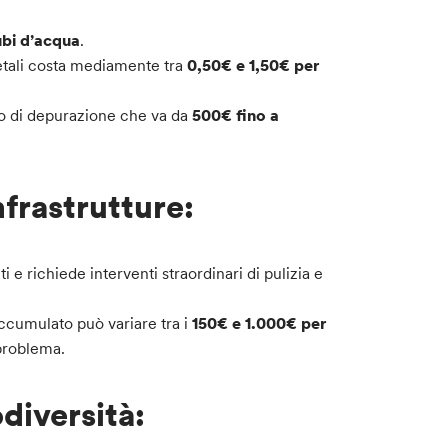
ubi d’acqua
.
etali costa mediamente tra
0,50€ e 1,50€ per
to di depurazione che va da
500€ fino a
nfrastrutture:
i e richiede interventi straordinari di pulizia e
accumulato può variare tra i
150€ e 1.000€ per
 problema.
diversità: