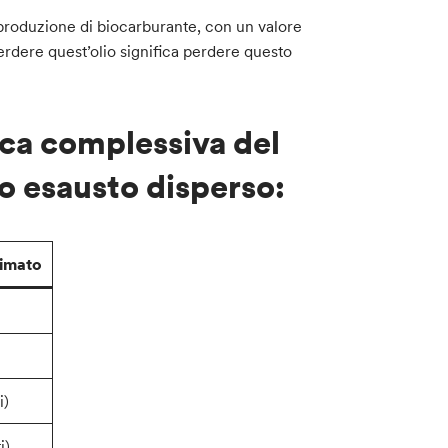
 produzione di biocarburante, con un valore
erdere quest’olio significa perdere questo
ca complessiva del
io esausto disperso:
timato
i)
i)