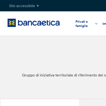
Salta
Sito accessibile
al
contenuto
Privati e
Im
famiglie
Gruppo di iniziativa territoriale di riferimento de