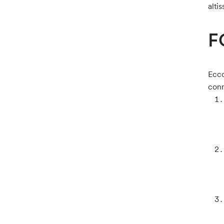
alti
F
Ecco
conn