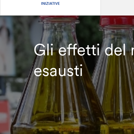
INIZIATIVE
Gli effetti de
esausti