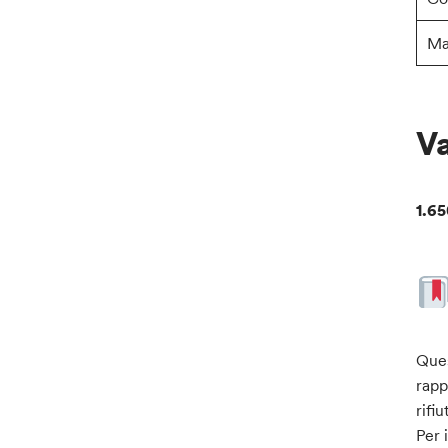
Ma
Va
1.65
Ques
rapp
rifiu
Per 