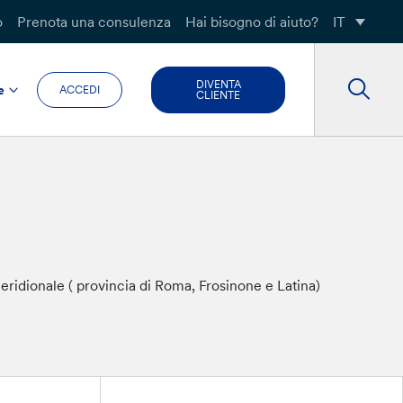
o
Prenota una consulenza
Hai bisogno di aiuto?
IT
DIVENTA
e
ACCEDI
CLIENTE
meridionale ( provincia di Roma, Frosinone e Latina)