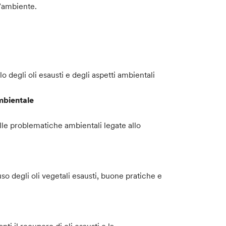
 l’ambiente.
o degli oli esausti e degli aspetti ambientali
Ambientale
ulle problematiche ambientali legate allo
riuso degli oli vegetali esausti, buone pratiche e
nti il recupero di oli esausti e la