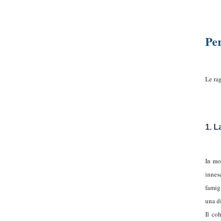
Per
Le rag
1. L
In mol
innes
famig
una d
Il co