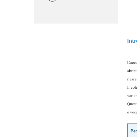
Int
L’acc
abita
riesce
Il co
varian
Quest
e voc
Per