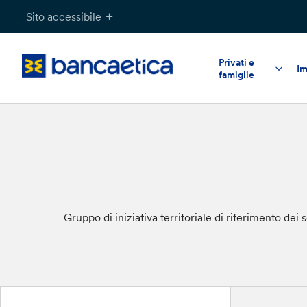
Salta
Sito accessibile
al
contenuto
Privati e
Im
famiglie
Gruppo di iniziativa territoriale di riferimento de