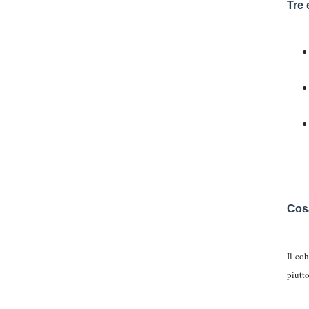
Tre 
Cos
Il co
piutt