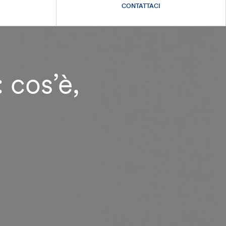
CONTATTACI
cos’è,
i