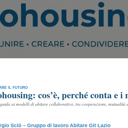
ARE IL FUTURO
housing: cos’è, perché conta e i m
uida ai modelli di abitare collaborativo, tra cooperazione, mutualità 
rgio Sciò – Gruppo di lavoro Abitare Git Lazio