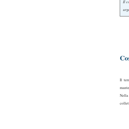
Il 
urg
Cos
Il te
mante
Nella
colle