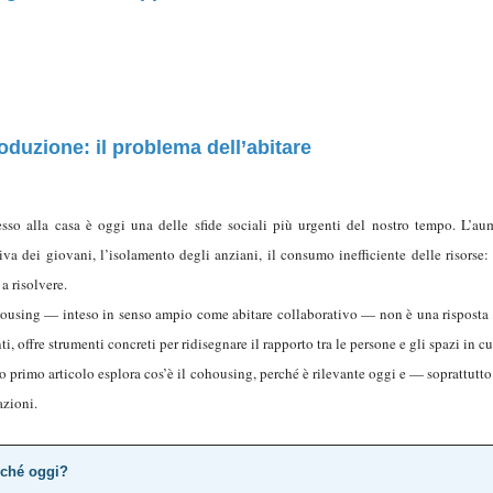
roduzione: il problema dell’abitare
esso alla casa è oggi una delle sfide sociali più urgenti del nostro tempo. L’au
tiva dei giovani, l’isolamento degli anziani, il consumo inefficiente delle risors
 a risolvere.
housing — inteso in senso ampio come abitare collaborativo — non è una risposta
ti, offre strumenti concreti per ridisegnare il rapporto tra le persone e gli spazi in c
o primo articolo esplora cos’è il cohousing, perché è rilevante oggi e — soprattutto 
azioni.
ché oggi?