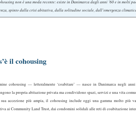
cohousing non è una moda recente: esiste in Danimarca dagli anni ’60 e in molti p
enza, spinto dalla crisi abitativa, dalla solitudine sociale, dall’emergenza climat
’è il cohousing
rmine cohousing — letteralmente ‘coabitare’ — nasce in Danimarca negli anni 
ngono la propria abitazione privata ma condividono spazi, servizi e una vita comuni
 sua accezione più ampia, il cohousing include oggi una gamma molto più vast
ttiva ai Community Land Trust, dai condomini solidali alle reti di coabitazione int