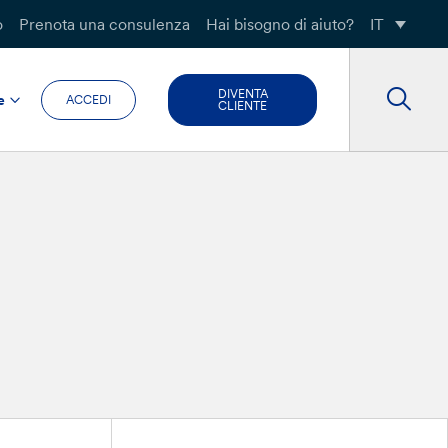
o
Prenota una consulenza
Hai bisogno di aiuto?
IT
DIVENTA
e
ACCEDI
CLIENTE