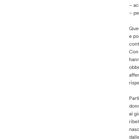
– ac
– pe
Ques
e po
cont
Con 
hann
obbe
affe
rispe
Part
donn
ai g
ribe
nasc
dall