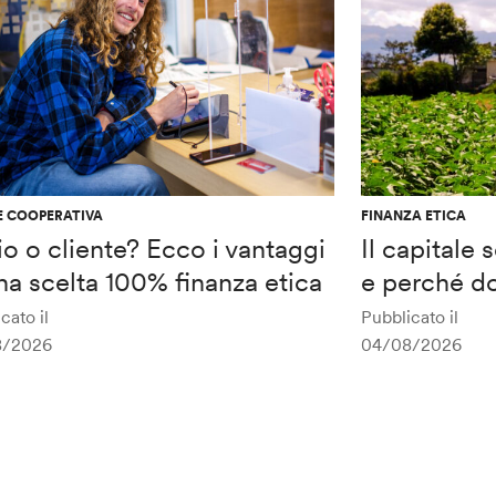
E COOPERATIVA
FINANZA ETICA
o o cliente? Ecco i vantaggi
Il capitale
na scelta 100% finanza etica
e perché do
cato il
Pubblicato il
8/2026
04/08/2026