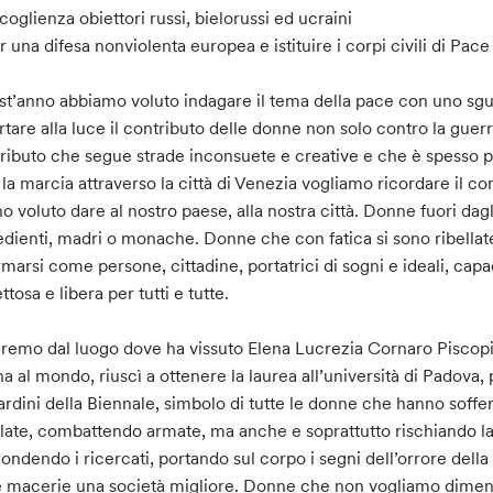
coglienza obiettori russi, bielorussi ed ucraini
r una difesa nonviolenta europea e istituire i corpi civili di Pace
t’anno abbiamo voluto indagare il tema della pace con uno sg
rtare alla luce il contributo delle donne non solo contro la gue
ributo che segue strade inconsuete e creative e che è spesso 
la marcia attraverso la città di Venezia vogliamo ricordare il c
o voluto dare al nostro paese, alla nostra città. Donne fuori da
dienti, madri o monache. Donne che con fatica si sono ribellat
rmarsi come persone, cittadine, portatrici di sogni e ideali, cap
ttosa e libera per tutti e tutte.
iremo dal luogo dove ha vissuto Elena Lucrezia Cornaro Piscopia,
a al mondo, riuscì a ottenere la laurea all’università di Padova
iardini della Biennale, simbolo di tutte le donne che hanno soffer
llate, combattendo armate, ma anche e soprattutto rischiando la 
ondendo i ricercati, portando sul corpo i segni dell’orrore della
e macerie una società migliore. Donne che non vogliamo dimen