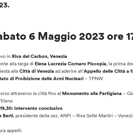
23.
abato 6 Maggio 2023 ore 1
ovo in
Riva del Carbon, Venezia
ronte alla targa di
Elena Lucrezia Cornaro Piscopia
, la prima d
iesta alla
Città di Venezia
ad aderire all’
Appello delle Città a 
tato di Proibizione delle Armi Nucleari
– TPNW
orso attraverso la città fino al
Monumento alla Partigiana
– Gia
’Elena
19,30: Intervento conclusivo
a Berti
, presidente della sez. ANPI – Riva Sette Martiri – Venezi
ura appelli: