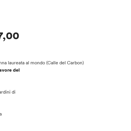
7,00
onna laureata al mondo (Calle del Carbon)
favore del
rdini di
a