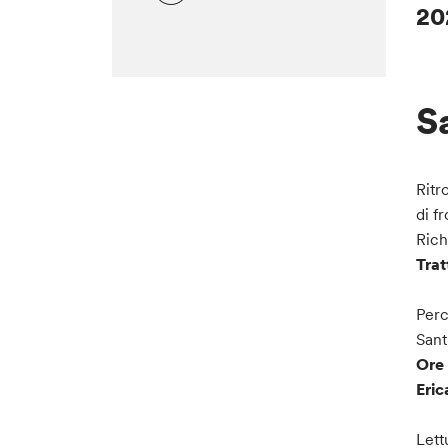
20
S
Ritr
di f
Rich
Trat
Perc
Sant
Ore 
Eric
Lett