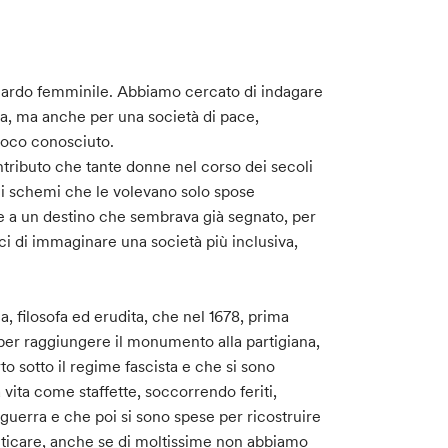
uardo femminile. Abbiamo cercato di indagare
rra, ma anche per una società di pace,
poco conosciuto.
ontributo che tante donne nel corso dei secoli
gli schemi che le volevano solo spose
e a un destino che sembrava già segnato, per
aci di immaginare una società più inclusiva,
 filosofa ed erudita, che nel 1678, prima
, per raggiungere il monumento alla partigiana,
to sotto il regime fascista e che si sono
vita come staffette, soccorrendo feriti,
 guerra e che poi si sono spese per ricostruire
ticare, anche se di moltissime non abbiamo