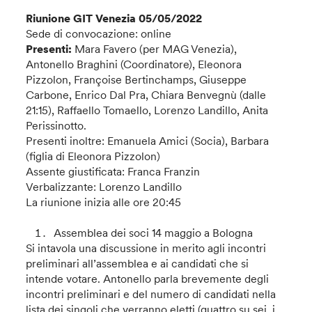
Riunione GIT Venezia 05/05/2022
Sede di convocazione: online
Presenti:
Mara Favero (per MAG Venezia),
Antonello Braghini (Coordinatore), Eleonora
Pizzolon, Françoise Bertinchamps, Giuseppe
Carbone, Enrico Dal Pra, Chiara Benvegnù (dalle
21:15), Raffaello Tomaello, Lorenzo Landillo, Anita
Perissinotto.
Presenti inoltre: Emanuela Amici (Socia), Barbara
(figlia di Eleonora Pizzolon)
Assente giustificata: Franca Franzin
Verbalizzante: Lorenzo Landillo
La riunione inizia alle ore 20:45
Assemblea dei soci 14 maggio a Bologna
Si intavola una discussione in merito agli incontri
preliminari all’assemblea e ai candidati che si
intende votare. Antonello parla brevemente degli
incontri preliminari e del numero di candidati nella
lista dei singoli che verranno eletti (quattro su sei, i