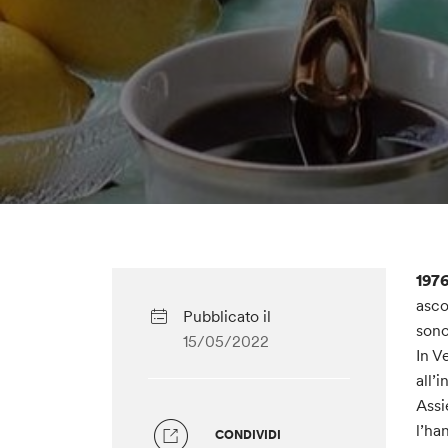
197
asco
Pubblicato il
sono
15/05/2022
In V
all’
Assi
l’ha
CONDIVIDI