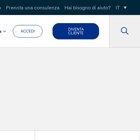
o
Prenota una consulenza
Hai bisogno di aiuto?
IT
DIVENTA
e
ACCEDI
CLIENTE