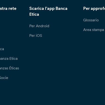
stra rete
Scarica l'app Banca
Per approf
Etica
Glossario
Per Android
Area stampa
Per iOS
ica
nanza Etica
nzas Éticas
Socie