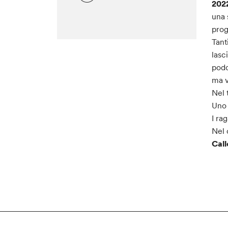
2
02
una 
prog
Tant
lasc
podc
ma v
Nel 
Uno 
I ra
Nel 
Cal