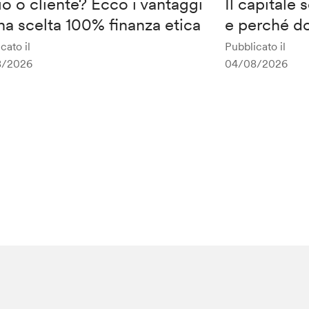
o o cliente? Ecco i vantaggi
Il capitale
na scelta 100% finanza etica
e perché do
cato il
Pubblicato il
8/2026
04/08/2026