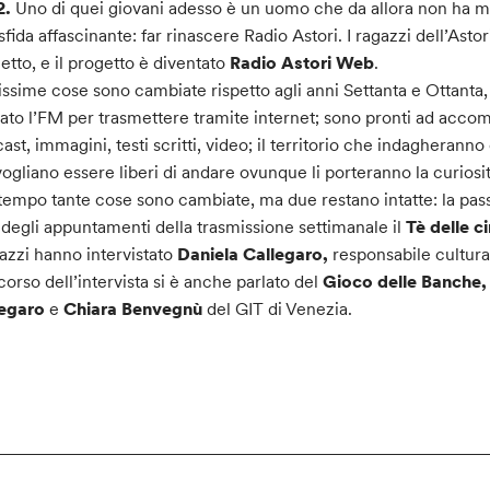
2.
Uno di quei giovani adesso è un uomo che da allora non ha ma
sfida affascinante: far rinascere Radio Astori. I ragazzi dell’Astor
etto, e il progetto è diventato
Radio Astori Web
.
issime cose sono cambiate rispetto agli anni Settanta e Ottanta
iato l’FM per trasmettere tramite internet; sono pronti ad acc
ast, immagini, testi scritti, video; il territorio che indagheran
ogliano essere liberi di andare ovunque li porteranno la curiosit
tempo tante cose sono cambiate, ma due restano intatte: la passi
degli appuntamenti della trasmissione settimanale il
Tè delle 
gazzi hanno intervistato
Daniela Callegaro,
responsabile cultura
corso dell’intervista si è anche parlato del
Gioco delle Banche
legaro
e
Chiara Benvegnù
del GIT di Venezia.