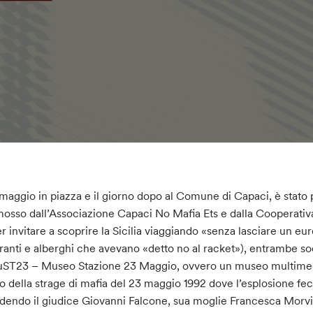
1 maggio in piazza e il giorno dopo al Comune di Capaci, è stat
osso dall’Associazione Capaci No Mafia Ets e dalla Cooperativ
er invitare a scoprire la Sicilia viaggiando «senza lasciare un 
oranti e alberghi che avevano «detto no al racket»), entrambe so
uST23 – Museo Stazione 23 Maggio, ovvero un museo multimedia
o della strage di mafia del 23 maggio 1992 dove l’esplosione fece
dendo il giudice Giovanni Falcone, sua moglie Francesca Morvillo 