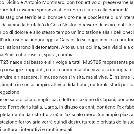
o Dicillo e Antonio Montinaro, con l’obiettivo di preservarne la 
dare tutti insieme speranza al territorio e futuro alla comunità.
la stagione terribile di bombe vibrò nelle coscienze di un’inter
o da vicino la brutalità di Cosa Nostra, decisero di uscire dal sil
rido di dolore e allo stesso tempo un’incitazione alla ribellion
l’urlo risuona ancora oggi a Capaci, lo si legge inciso a caratteri
osi azionarono il detonatore. Alto su una collina, ben visibile a c
na Sicilia che resiste, spera, cambia.
23 nasce dal basso e si rivolge a tutti. MuST23 rappresenta per 
i paesaggi struggenti, e della comunità che vive e si impegna ne
struire e rinascere. Il museo non si visita, ma si vive. È insieme
antimafia in senso ampio: attività didattiche, culturali, studi per 
egazione.
useo sarà ospitato negli spazi dell’ex stazione di Capaci, conces
ete Ferroviaria Italia. L’area, in disuso da anni, contiene l’ex fab
letamente da ristrutturare) e l’ex scalo merci (un ampio piazzale 
 stazione ferroviaria verrà quindi destrutturata e privata della s
i culturali interattivi e multimediali.