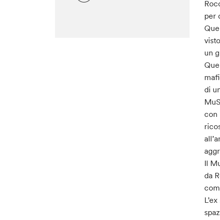
Rocc
per 
Quel
vist
un g
Quel
mafi
di u
MuST
con 
rico
all’
aggr
Il M
da R
comp
L’ex
spaz