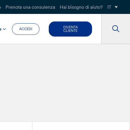
o
Prenota una consulenza
Hai bisogno di aiuto?
IT
DIVENTA
e
ACCEDI
CLIENTE