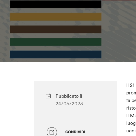
Il 2
prom
Pubblicato il
fa p
24/05/2023
rist
Il M
luog
ucci
CONDIVIDI