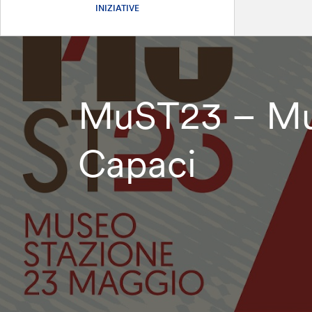
INIZIATIVE
MuST23 – Mus
Capaci