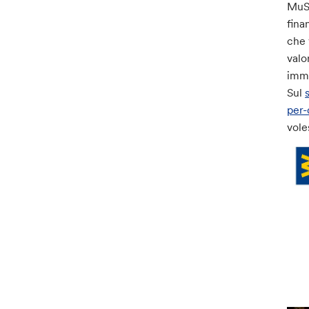
MuST
fina
che 
valo
imma
Sul
per-
vole