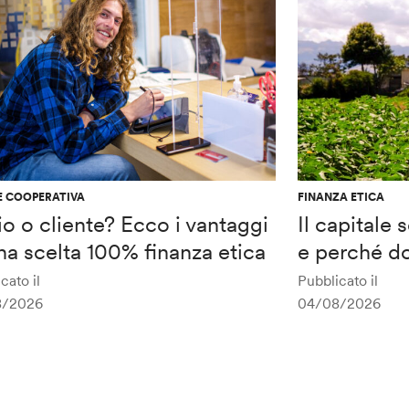
E COOPERATIVA
FINANZA ETICA
o o cliente? Ecco i vantaggi
Il capitale
na scelta 100% finanza etica
e perché do
cato il
Pubblicato il
8/2026
04/08/2026