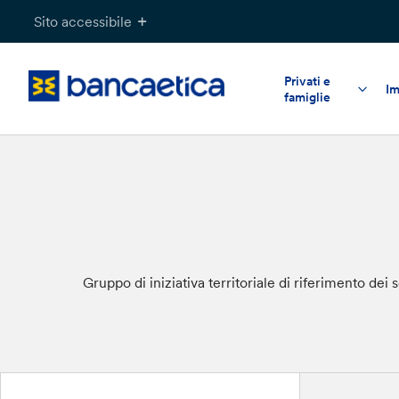
Salta
Sito accessibile
al
contenuto
Privati e
Im
famiglie
Gruppo di iniziativa territoriale di riferimento de