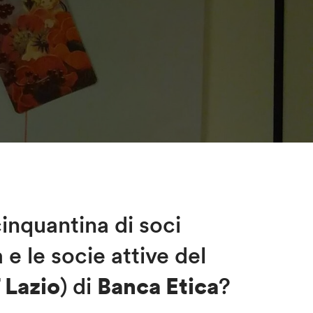
nquantina di soci
 le socie attive del
 Lazio
) di
Banca
Etica
?