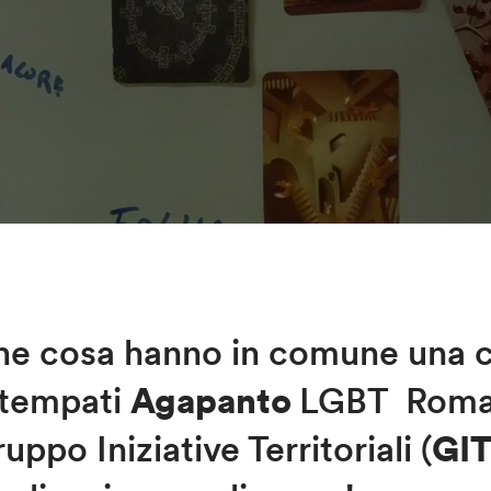
e cosa hanno in comune una ci
ttempati
Agapanto
LGBT Roma e
uppo Iniziative Territoriali (
GIT