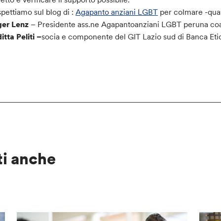
spettiamo sul blog di :
Agapanto anziani LGBT
per colmare -quasi
ger Lenz
– Presidente ass.ne Agapantoanziani LGBT peruna coa
itta Peliti –
socia e componente del GIT Lazio sud di Banca Eti
ti anche