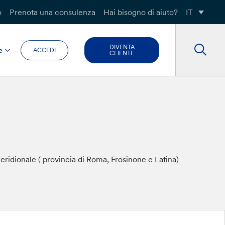
o
Prenota una consulenza
Hai bisogno di aiuto?
IT
DIVENTA
e
ACCEDI
CLIENTE
meridionale ( provincia di Roma, Frosinone e Latina)