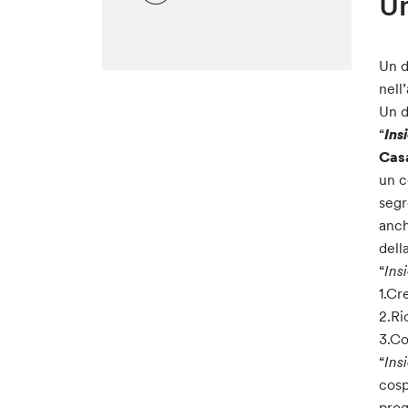
Un
Un d
nell
Un d
“
Ins
Cas
un c
segr
anch
dell
“
Ins
1.Cr
2.Ri
3.Co
“
Ins
cosp
prog