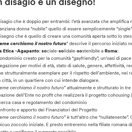
 disagio e un disegno!
isagio che è doppio per entrambi: l’età avanzata che amplifica n
’anziana donna “nubile” quello di essere semplicemente “single” 
isegno che è quello di creare una comunità aperta sotto lo stes
ieme cerchiamo il nostro futuro
” descrive il percorso iniziato n
a Etica -Agapanto
:
so
ciale-
so
lidale-
so
stenibile a
Roma
:
ondominio creato per la comunità “gayfriendly”, un’oasi di pace 
egazione per motivi di età, stato di salute, genere, affettività, 
e strutturalmente esemplare per il rispetto dell’ambiente, nei r
a città, in un quartiere con cui intende dialogare.
ieme cerchiamo il nostro futuro
” attualmente e strutturato in tre
eazione dell’Ente no profit che realizzerà il progetto cohousing 
cerca casa e regolamento del condominio
nfronto e apporto dei Finanziatori del Progetto
ieme cerchiamo il nostro futuro
” è tutt’altro che “nullatenente”
icuo zoccolo iniziale. E presto entreremo nella filiale romana d
etto e verificare il supporto possibile.