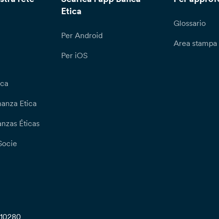
Etica
Glossario
Per Android
Area stampa
Per iOS
ica
nanza Etica
nzas Éticas
Socie
710280