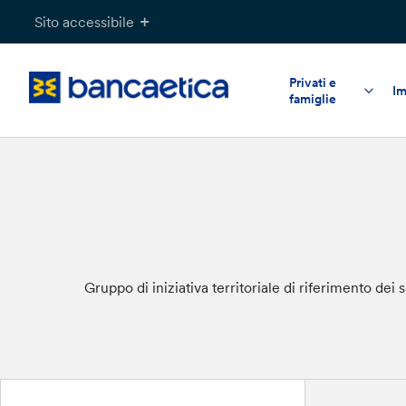
Salta
Sito accessibile
al
contenuto
Privati e
Im
famiglie
Gruppo di iniziativa territoriale di riferimento de