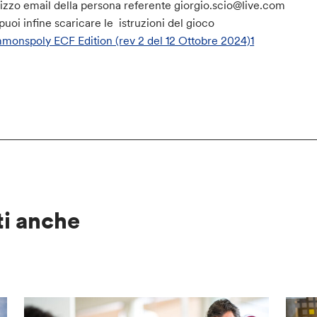
rizzo email della persona referente giorgio.scio@live.com
puoi infine scaricare le istruzioni del gioco
onspoly ECF Edition (rev 2 del 12 Ottobre 2024)1
ti anche