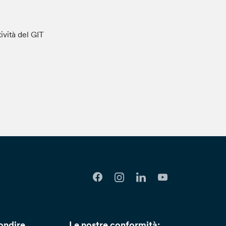
tività del GIT
ondire
Le nostre conformità: