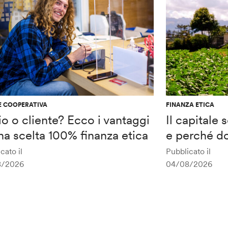
E COOPERATIVA
FINANZA ETICA
o o cliente? Ecco i vantaggi
Il capitale
na scelta 100% finanza etica
e perché do
cato il
Pubblicato il
8/2026
04/08/2026