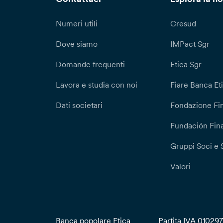
Numeri utili
Cresud
Dove siamo
IMPact Sgr
Domande frequenti
Etica Sgr
Lavora e studia con noi
Fiare Banca Et
Dati societari
Fondazione Fi
Fundación Fina
Gruppi Soci e 
Valori
Banca popolare Etica
Partita IVA 01029