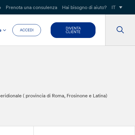
o
Prenota una consulenza
Hai bisogno di aiuto?
IT
DIVENTA
e
ACCEDI
CLIENTE
meridionale ( provincia di Roma, Frosinone e Latina)