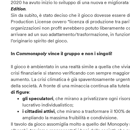
2020 ha avuto inizio lo sviluppo di una nuova e migliorata
Edition
.
Sin da subito, è stato deciso che il gioco dovesse essere di
Production License ovvero “licenza di produzione tra pari”),
organizzazioni non profit avrebbero potuto liberamente cond
arrivare ad un suo adattamento/trasformazione, in funzion
l’originario spirito del gioco.
In
Commonspoly
vince il gruppo e non i singoli!
Il gioco è ambientato in una realtà simile a quella che viv
crisi finanziarie si stanno verificando con sempre maggior
aumento. La crisi climatica è già spaventosamente urgent
della società. A fronte di una minaccia continua alla tutel
di figure
:
gli speculatori
, che mirano a privatizzare ogni riso
lucrativo individualistico;
i cittadini attivi
, che mirano a trasformare il 100% de
ampliando la massima fruibilità e condivisione.
Il tavolo da gioco assomiglia molto a quello del Monopoly 