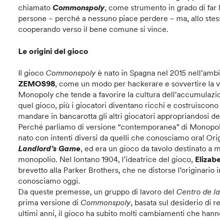
chiamato
Commonspoly
, come strumento in grado di far 
persone − perché a nessuno piace perdere − ma, allo stess
cooperando verso il bene comune si vince.
Le origini del gioco
Il gioco
Commonspoly
è nato in Spagna nel 2015 nell’amb
ZEMOS98
, come un modo per hackerare e sovvertire la 
Monopoly che tende a favorire la cultura dell’accumulazio
quel gioco, più i giocatori diventano ricchi e costruiscono
mandare in bancarotta gli altri giocatori appropriandosi dei
Perché parliamo di versione “contemporanea” di Monopoly?
nato con intenti diversi da quelli che conosciamo ora! Or
Landlord’s Game
, ed era un gioco da tavolo destinato a me
monopolio. Nel lontano 1904, l’ideatrice del gioco,
Elizab
brevetto alla Parker Brothers, che ne distorse l’originari
conosciamo oggi.
Da queste premesse, un gruppo di lavoro del
Centro de la
prima versione di
Commonspoly
, basata sul desiderio di 
ultimi anni, il gioco ha subito molti cambiamenti che hanno 