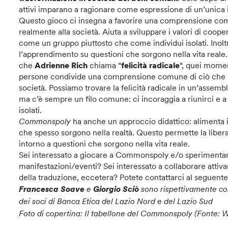
attivi imparano a ragionare come espressione di un’unica in
Questo gioco ci insegna a favorire una comprensione comu
realmente alla società. Aiuta a sviluppare i valori di cooper
come un gruppo piuttosto che come individui isolati. Inolt
l’apprendimento su questioni che sorgono nella vita reale. 
che
Adrienne Rich
chiama “
felicità radicale
“, quei momen
persone condivide una comprensione comune di ciò che si
società. Possiamo trovare la felicità radicale in un’assemb
ma c’è sempre un filo comune: ci incoraggia a riunirci e 
isolati.
Commonspoly
ha anche un approccio didattico: alimenta i
che spesso sorgono nella realtà. Questo permette la liber
intorno a questioni che sorgono nella vita reale.
Sei interessato a giocare a Commonspoly e/o sperimentarlo
manifestazioni/eventi? Sei interessato a collaborare atti
della traduzione, eccetera? Potete contattarci al seguente
Francesca Soave
e
Giorgio Sciò
sono rispettivamente c
dei soci di Banca Etica del Lazio Nord
e del Lazio Sud
Foto di copertina: Il tabellone del Commonspoly (Fonte: 