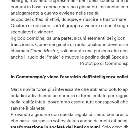
alberghi, troviamo rappresentati i beni della società che po
comuni in base a come operano i giocatori, ma anche in bas
analogamente a quanto avviene nella realtà.
Scopo dei cittadini attivi, dunque, è riuscire a trasformar
Qualora ci riescano, sarà il gruppo a vincere e non il sing
speculatori a vincere.
Il gioco combina, da una parte, alcuni elementi dei giochi di 
tradizionali. Come nei giochi di ruolo, qualcuno deve es
chiamata
Game Master,
solitamente una persona che conos
anche il ruolo del “male” e muove le pedine degli Speculat
Prototipo di Commonspo
In
Commonspoly
vince l’esercizio dell’intelligenza colle
Ma la novità forse più interessante che abbiamo potuto appr
cittadini attivi hanno un numero di turni limitato per rag
nella realtà: infatti dovremmo essere tutti consapevoli c
salvare il pianeta!
Provando a giocare con questa regola ci siamo ben prest
che passa sia spesso sottovalutata anche da molti cittadini 
trasformazione in società dei beni comuni
. Solo dopo div