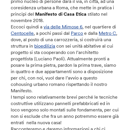
primo nucleo di persone darà il via, in città, ad una
coresidenza urbana a Roma, che mette in pratica i
principi del
Manifesto di Casa Etica
stilato nel
novembre 2018.
Eccoci quindi a
via delle Mimose 6
, nel quartiere di
Centocelle
, a pochi passi dal
Parco
e dalla
Metro C
,
dove, al posto di una carrozzeria, si costruirà una
struttura in
bioedilizia
con sei unità abitative al cui
progetto si sta cooperando con l’architetto
progettista (Luciano Paoli). Attualmente pronti a
posare la prima pietra, pardon la prima trave, siamo
in quattro e due appartamenti sono a disposizione
per chi, con noi, vuol dare l’avvio a questo
cohousing urbano romano rispettando il nostro
Manifesto.
I tempi sono relativamente brevi perché le tecniche
costruttive utilizzano pannelli prefabbricati ed in
loco vengono solo montati sulle fondamenta, per cui
non si esclude che fra un anno potremmo essere già
entrati nella nuova casa!
Racconteremo e daremo informazioni a chi ci