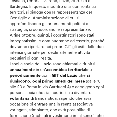
Toscana, Umbria, Marche, Lazio, Abruzzo e
Sardegna. In questo incontro ci si confronta tra
territori, si dialoga con la rappresentanza del
Consiglio di Amministrazione di cui si
approfondiscono gli orientamenti politici e
strategici, si concordano le rappresentanze.
A fine ottobre, quindi, i coordinatori sono stati
impegnatissimi e continueranno ad esserlo, perché
dovranno riportare nei propri GIT gli esiti delle due
intense giornate per declinarle nelle attività
peculiari di ogni realtà.
I soci e socie del Lazio sono chiamati a riunirsi
annualmente
in un’
assemblea territoriale
e
periodicamente
con i
GIT del Lazio
che
si
riuniscono, ogni primo lunedì del mese
(dalle 18
alle 20 a Roma in via Carducci 4) e accolgono ogni
persona socia che sia incuriosita a diventare
volontaria
di Banca Etica, sapendo che avrà
occasione di entrare una in realtà associativa
variegata, stimolante, che avrà possibilità di
formazione (molti gli investimenti in tal senso), che