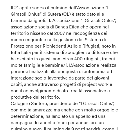
Il 21 aprile scorso il pulmino dell’Associazione “I
Girasoli Onlus” di Sutera (CL) è stato dato alle
fiamme da ignoti.
L
’Associazione “I Girasoli Onlus”,
associazione socia di Banca Etica che opera nel
territorio nisseno dal 2007 nell’accoglienza dei
minori migranti e nella gestione del Sistema di
Protezione per Richiedenti Asilo e Rifugiati, noto in
tutta Italia per il sistema di accoglienza diffusa e che
ha ospitato in questi anni circa 400 rifugiati, tra cui
molte famiglie e bambine/i. L’Associazione realizza
percorsi finalizzati alla conquista di autonomia ed
interazione socio-lavorativa da parte dei giovani
ospiti, anche attraverso progetti di project work e
con il coinvolgimento di atre realtà associative e
produttive del territorio.
Calogero Santoro, presidente de “I Girasoli Onlus”,
con molta amarezza ma anche con molto orgoglio e
determinazione, ha lanciato un appello ed una
campagna di raccolta fondi per acquistare un
pulmino nuovo. Il pulmino da 9 posti servirà, come il