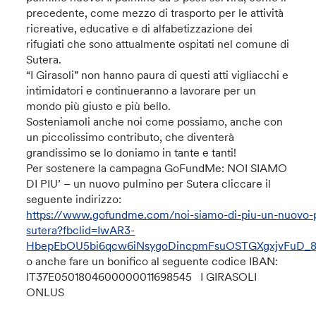
precedente, come mezzo di trasporto per le attività
ricreative, educative e di alfabetizzazione dei
rifugiati che sono attualmente ospitati nel comune di
Sutera.
“I Girasoli” non hanno paura di questi atti vigliacchi e
intimidatori e continueranno a lavorare per un
mondo più giusto e più bello.
Sosteniamoli anche noi come possiamo, anche con
un piccolissimo contributo, che diventerà
grandissimo se lo doniamo in tante e tanti!
Per sostenere la campagna GoFundMe: NOI SIAMO
DI PIU’ – un nuovo pulmino per Sutera cliccare il
seguente indirizzo:
https://www.gofundme.com/noi-siamo-di-piu-un-nuovo-
sutera?fbclid=IwAR3-
HbepEbOU5bi6qcw6iNsygoDincpmFsuOSTGXgxjvFuD_8
o anche fare un bonifico al seguente codice IBAN:
IT37E0501804600000011698545 I GIRASOLI
ONLUS