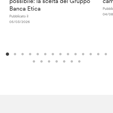
possibile: la scelta del Gruppo
cam
Banca Etica
Pubblic
04/08
Pubblicato il
05/03/2026