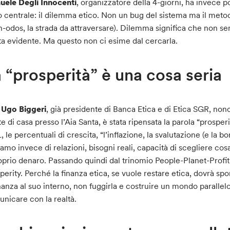
ele Degli Innocenti
, organizzatore della 4-giorni, ha invece p
 centrale: il dilemma etico. Non un bug del sistema ma il meto
-odos, la strada da attraversare). Dilemma significa che non se
ta evidente. Ma questo non ci esime dal cercarla.
 “prosperità” è una cosa seria
n
Ugo Biggeri
, già presidente di Banca Etica e di Etica SGR, no
te di casa presso l’Aia Santa, è stata ripensata la parola “prospe
L, le percentuali di crescita, “l’inflazione, la svalutazione (e la bo
iamo invece di relazioni, bisogni reali, capacità di scegliere cos
roprio denaro. Passando quindi dal trinomio People-Planet-Profi
perity. Perché la finanza etica, se vuole restare etica, dovrà spo
inanza al suo interno, non fuggirla e costruire un mondo parallel
nicare con la realtà.