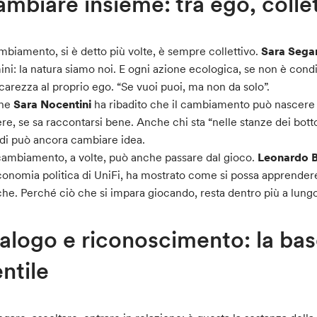
mbiare insieme: tra ego, collet
ambiamento, si è detto più volte, è sempre collettivo.
Sara Sega
ini: la natura siamo noi. E ogni azione ecologica, se non è condi
carezza al proprio ego. “Se vuoi puoi, ma non da solo”.
he
Sara Nocentini
ha ribadito che il cambiamento può nascere d
re, se sa raccontarsi bene. Anche chi sta “nelle stanze dei bott
di può ancora cambiare idea.
 cambiamento, a volte, può anche passare dal gioco.
Leonardo B
conomia politica di UniFi, ha mostrato come si possa apprende
che. Perché ciò che si impara giocando, resta dentro più a lung
alogo e riconoscimento: la bas
ntile