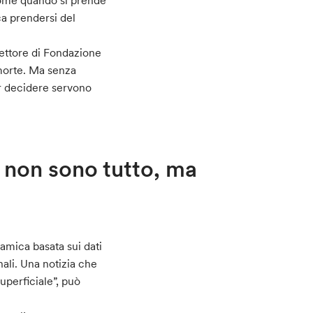
 come quando si prende
ca prendersi del
rettore di Fondazione
morte. Ma senza
r decidere servono
i non sono tutto, ma
amica basata sui dati
ali. Una notizia che
perficiale”, può