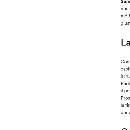
Samu
nodo
méth
gius
La
Co
ospi
il PI
Parl
il p
Pros
la f
comu