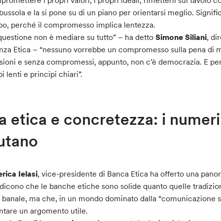
romettere i propri valori, i propri ideali, rimetterli sul tavolo
bussola e la si pone su di un piano per orientarsi meglio. Signifi
o, perché il compromesso implica lentezza.
questione non è mediare su tutto” – ha detto
Simone Siliani
, di
nza Etica – “nessuno vorrebbe un compromesso sulla pena di 
sioni e senza compromessi, appunto, non c’è democrazia. E pe
i lenti e principi chiari”.
a etica e concretezza: i numer
utano
rica Ielasi
, vice-presidente di Banca Etica ha offerto una panor
dicono che le banche etiche sono solide quanto quelle tradizion
 banale, ma che, in un mondo dominato dalla “comunicazione su
ntare un argomento utile.