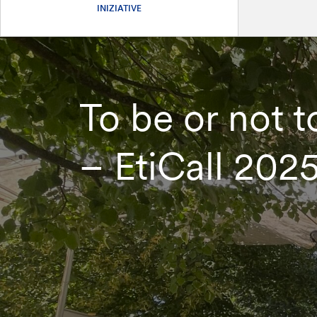
INIZIATIVE
To be or not t
– EtiCall 202