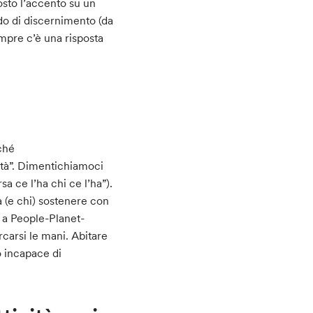
osto l’accento su un
do di discernimento (da
mpre c’è una risposta
nché
rità”. Dimentichiamoci
rsa ce l’ha chi ce l’ha”).
a (e chi) sostenere con
t a People-Planet-
rcarsi le mani. Abitare
o incapace di