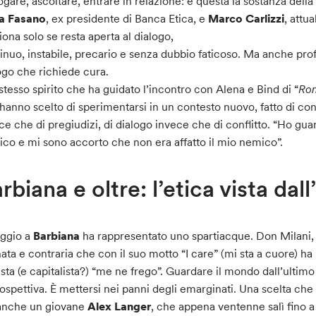
ogare, ascoltare, entrare in relazione: è questa la sostanza dell
a Fasano
, ex presidente di Banca Etica, e
Marco Carlizzi
, attu
iona solo se resta aperta al dialogo,
inuo, instabile, precario e senza dubbio faticoso. Ma anche 
ogo che richiede cura.
 stesso spirito che ha guidato l’incontro con Alena e Bind di “
Ro
hanno scelto di sperimentarsi in un contesto nuovo, fatto di c
ce che di pregiudizi, di dialogo invece che di conflitto. “Ho gua
co e mi sono accorto che non era affatto il mio nemico”.
rbiana e oltre: l’etica vista da
iaggio a
Barbiana
ha rappresentato uno spartiacque. Don Milani, 
nata e contraria che con il suo motto “I care” (mi sta a cuore) ha 
ista (e capitalista?) “me ne frego”. Guardare il mondo dall’ultim
rospettiva. È mettersi nei panni degli emarginati. Una scelta che h
anche un giovane
Alex Langer
, che appena ventenne salì fino a