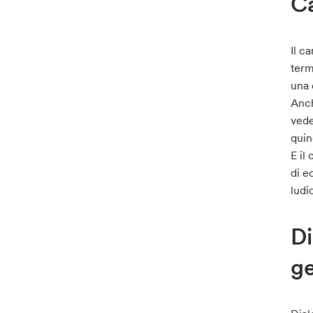
Ca
Il c
term
una 
Anc
vede
quin
E il
di e
ludi
Di
ge