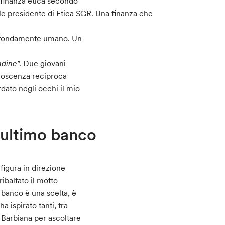
a finanza etica secondo
ale presidente di Etica SGR. Una finanza che
profondamente umano. Un
ndine
”. Due giovani
onoscenza reciproca
rdato negli occhi il mio
ll’ultimo banco
figura in direzione
ribaltato il motto
o banco è una scelta, è
a ispirato tanti, tra
 Barbiana per ascoltare