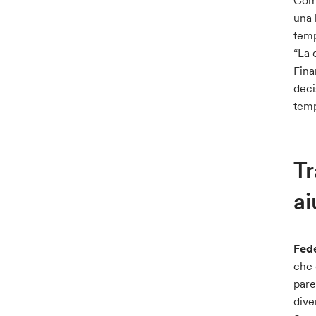
Comp
una 
temp
“La 
Fina
deci
temp
Tr
ai
Fede
che 
pare
dive