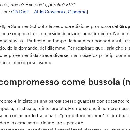
e c’è, dov’è? E
se dov’è, perché? Eh?”
i-cit:
C’è Dio? – Aldo Giovanni e Giacomo
]
all, la Summer School alla seconda edizione promossa dal
Grup
a una semplice full-immersion di nozioni accademiche. Né un rit
one attiviste. Piuttosto un tempo dedicato per concedersi il luss
io, della domanda, del dilemma. Per respirare quell’aria che si
one provenienti da strade diverse, ma mosse da principi comuni
iano a interrogarsi insieme.
 compromesso come bussola (ma
ercorso è iniziato da una parola spesso guardata con sospetto: 
posta, masticata, reinterpretata. È emerso che il compromesso 
a, ma un accordo tra le parti: “promettere insieme” ci direbbero i 
dere insieme senza rinunciare a pensare.