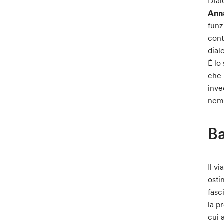
Dial
Ann
funz
cont
dial
È lo
che 
inve
nemi
Ba
Il v
osti
fasc
la p
cui 