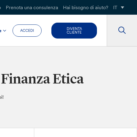
o
Prenota una consulenza
Hai bisogno di aiuto?
IT
DIVENTA
e
ACCEDI
CLIENTE
 Finanza Etica
i!