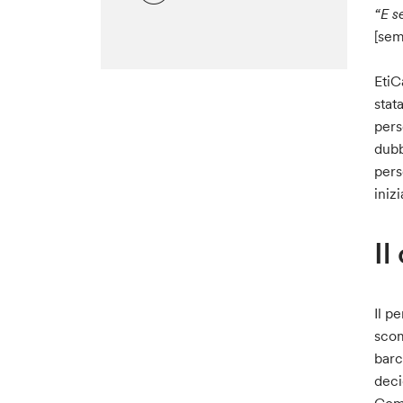
“E s
[sem
EtiC
stat
pers
dubb
pers
iniz
Il
Il p
scom
barc
deci