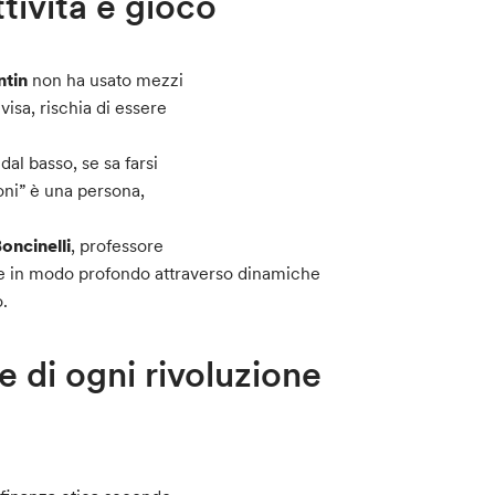
tività e gioco
ntin
non ha usato mezzi
visa, rischia di essere
al basso, se sa farsi
oni” è una persona,
oncinelli
, professore
re in modo profondo attraverso dinamiche
o.
e di ogni rivoluzione