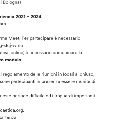
di Bologna)
triennio 2021 – 2024
ara
forma Meet. Per partecipare è necessario
dqg-sfcj-wmo
ativa, online) è necessario comunicare la
ito modulo
i regolamento delle riunioni in locali al chiuso,
rsone partecipanti in presenza essere munite di
sto periodo difficile ed i traguardi importanti
caetica.org.
partenza.