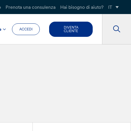
o
Prenota una consulenza
Hai bisogno di aiuto?
IT
DIVENTA
e
ACCEDI
CLIENTE