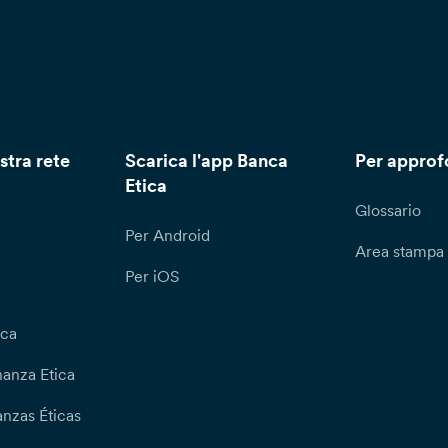
stra rete
Scarica l'app Banca
Per approf
Etica
Glossario
Per Android
Area stampa
Per iOS
ica
nanza Etica
nzas Éticas