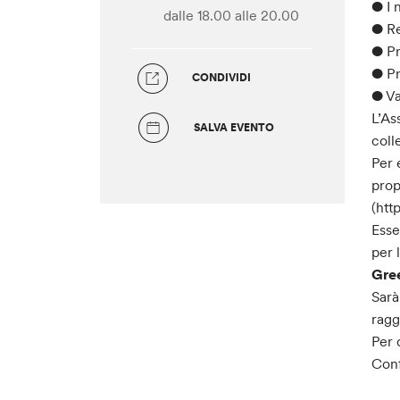
● I 
dalle 18.00
alle 20.00
● Re
● Pr
● Pr
CONDIVIDI
● Va
L’As
SALVA EVENTO
coll
Per 
prop
(htt
Esse
per 
Gre
Sarà
ragg
Per 
Conf