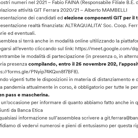
nostri numeri nel 2021 – Fabio FAINA (Responsabile Filiale B.E. 
lazione attività GIT Ferrara 2020/21 – Alberto MAMBELLI
esentazione dei candidati ed
elezione componenti GIT per il 
esentazione realtà finanziata: ALTRAQUALITA’ Soc. Coop. Ferr
rie ed eventuali.
semblea si terrà anche in modalità online ultilizzando la piatta
egarsi all’evento cliccando sul link: https://meet.google.com/
entrambe le modalità di partecipazione (in presenza o, in altern
ria presenza
compilando, entro il 26 novembre 202, l’appos
ps://forms.gle/PNyip74KQxn8f7BF8).
ndo vigenti tutte le disposizioni in materia di distanziamento e d
la pandemia attualmente in corso, è obbligatorio per tutte le pe
en pass e mascherina.
 un’occasione per informare di quanto abbiamo fatto anche in que
iunti da Banca Etica
qualsiasi informazione sull’assemblea scrivere a git.ferrara@ban
idiamo di vedervi numerosi e pieni di entusiasmo per questa ri