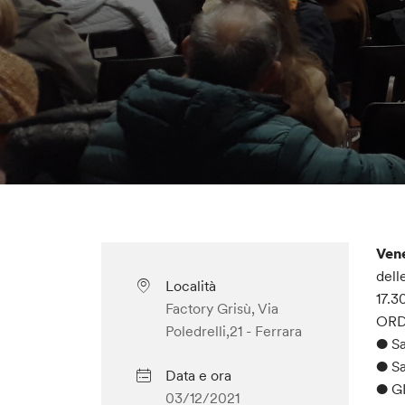
Vene
dell
Località
17.3
Factory Grisù, Via
ORD
Poledrelli,21 - Ferrara
● Sa
● Sa
Data e ora
● GI
03/12/2021